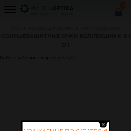
0
PIVDEN
OPTIKA
ОПТОВЫЙ ИНТЕРНЕТ МАГАЗИН
ГЛАВНАЯ
/
СОЛНЦЕЗАЩИТНЫЕ ОЧКИ
/
K A I D I
/
KAIDI 2224 C2-637
СОЛНЦЕЗАЩИТНЫЕ ОЧКИ КОЛЛЕКЦИИ K A I
D I
Выбранный вами товар отсутствует.