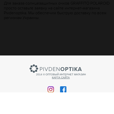
Для заказа солнцезащитных очков GRAFFITO POLAROID
просто оставьте заявку на сайте интернет-магазина
Рivdenoptika. Мы обеспечим быструю доставку по всем
регионам Украины.
2014 © ОПТОВЫЙ ИНТЕРНЕТ МАГАЗИН
КАРТА САЙТА
Продвижение сайта