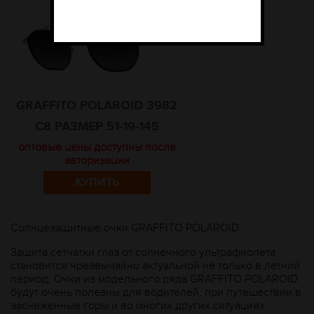
GRAFFITO POLAROID 3982
C8 РАЗМЕР 51-19-145
оптовые цены доступны после
авторизации
КУПИТЬ
Солнцезащитные очки GRAFFITO POLAROID
Защита сетчатки глаз от солнечного ультрафиолета
становится чрезвычайно актуальной не только в летний
период. Очки из модельного ряда GRAFFITO POLAROID
будут очень полезны для водителей, при путешествии в
заснеженные горы и во многих других ситуациях.