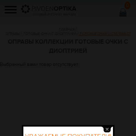
0
PIVDEN
OPTIKA
ОПТОВЫЙ ИНТЕРНЕТ МАГАЗИН
ГЛАВНАЯ
/
ОПРАВЫ
/
ГОТОВЫЕ ОЧКИ С ДИОПТРИЕЙ
/
ГОТОВЫЕ ОЧКИ VISTA 1596 С1
ОПРАВЫ КОЛЛЕКЦИИ ГОТОВЫЕ ОЧКИ С
ДИОПТРИЕЙ
Выбранный вами товар отсутствует.