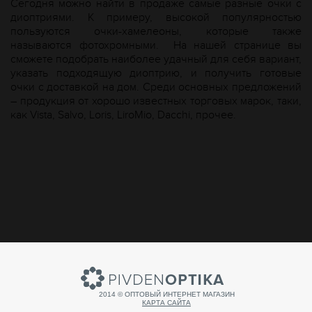
Сегодня можно найти в продаже самые разные очки с
диоптриями. К примеру, высокой популярностью
пользуются очки-хамелеоны, которые также
называются фотохромными.
На нашей странице вы
сможете подобрать наиболее удачный для себя вариант,
указать подходящую диоптрию, и получить готовые
очки с доставкой на дом. Среди основных предложений
– продукция от хорошо известных торговых марок, таки,
как Vista,
Salvo
,
Loris
,
LiroMio
,
Dacchi
, прочее.
2014 © ОПТОВЫЙ ИНТЕРНЕТ МАГАЗИН
КАРТА САЙТА