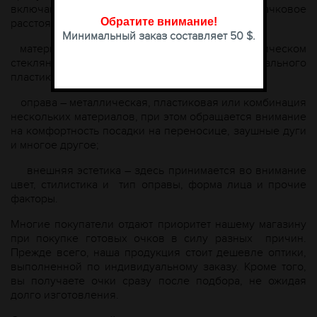
включающий в себя величину диоптрий,
межзрачковое
Обратите внимание
!
расстояние, наличие сопутствующих нарушений;
Минимальный заказ составляет 50 $.
материал линз – заказать их модно как в классическом
стеклянном виде, так и в формате специального
пластика;
оправа – металлическая, пластиковая или комбинация
нескольких материалов, при этом обращается внимание
на комфортность посадки на переносице, заушные дуги
и многое другое;
внешняя эстетика – здесь принимается во внимание
цвет, стилистика и
тип оправы, форма лица и прочие
факторы.
Многие покупатели отдают приоритет нашему магазину
при покупке готовых очков в силу разных
причин.
Прежде всего, наша продукция стоит дешевле оптики,
выполненной по индивидуальному заказу. Кроме того,
вы получаете очки сразу после подбора, не ожидая
долго изготовления.