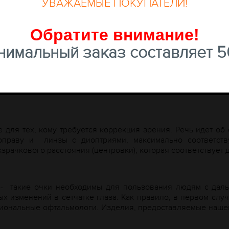
УВАЖАЕМЫЕ ПОКУПАТЕЛИ!
Обратите внимание
!
имальный заказ составляет 50
 для тех, кому требуется коррекция зрения. Речь идет об
 оправу и
линзы с диоптриями, максимально соответст
зрачкового расстояния (центровки), которая соответствует 
-
такие очки необходимы для пользования людям с дал
ых изменений в сетчатке глаза. Как правило, в первом слу
сиональные офтальмологи. Изделия, предоставляемые нашей