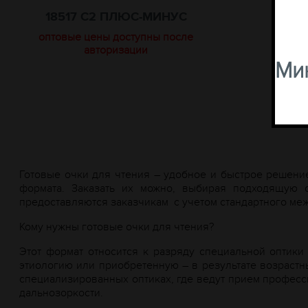
18517 C2 ПЛЮС-МИНУС
оптовые цены доступны после
авторизации
Мин
Готовые очки для чтения – удобное и быстрое решение
формата. Заказать их можно, выбирая подходящую
предоставляются заказчикам
с учетом стандартного меж
Кому нужны готовые очки для чтения?
Этот формат относится к разряду специальной оптики 
этиологию или приобретенную – в результате возрастн
специализированных оптиках, где ведут прием профес
дальнозоркости.