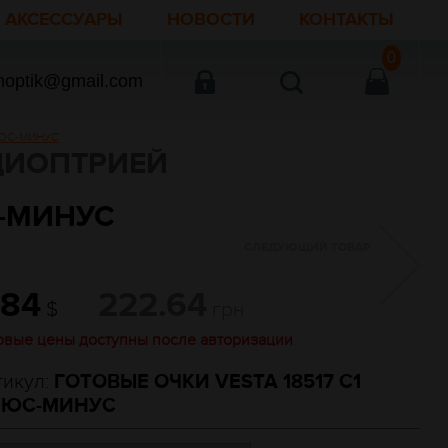
АКСЕССУАРЫ
НОВОСТИ
КОНТАКТЫ
0
noptik@gmail.com
ЛЮС-МИНУС
ДИОПТРИЕЙ
С-МИНУС
СЛЕДУЮЩИЙ ТОВАР
.84
222.64
$
грн
овые цены доступны после авторизации
тикул:
ГОТОВЫЕ ОЧКИ VESTA 18517 C1
ЮС-МИНУС