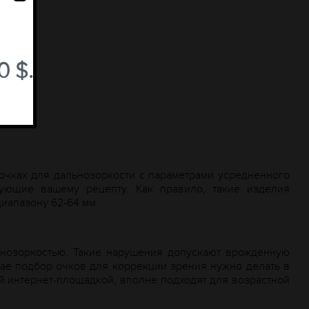
 $.
 очках для дальнозоркости с параметрами усредненного
вующие вашему рецепту. Как правило, такие изделия
диапазону 62-64 мм.
ьнозоркостью. Такие нарушения допускают врожденную
чае подбор очков для коррекции зрения нужно делать в
 интернет-площадкой, вполне подходят для возрастной