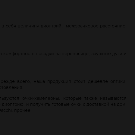
в себя величину диоптрий,
межзрачковое расстояние,
а комфортность посадки на переносице, заушные дуги и
Прежде всего, наша продукция стоит дешевле оптики,
отовления.
ьзуются очки-хамелеоны, которые также называются
диоптрию, и получить готовые очки с доставкой на дом.
acchi
, прочее.