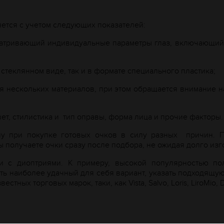
ется с учетом следующих показателей:
матривающий индивидуальные параметры глаз, включающий 
 стеклянном виде, так и в формате специального пластика;
я нескольких материалов, при этом обращается внимание н
ет, стилистика и
тип оправы, форма лица и прочие факторы.
ну при покупке готовых очков в силу разных
причин. 
ы получаете очки сразу после подбора, не ожидая долго изг
 с диоптриями. К примеру, высокой популярностью пол
ь наиболее удачный для себя вариант, указать подходящую 
стных торговых марок, таки, как Vista,
Salvo
,
Loris
,
LiroMio
,
D