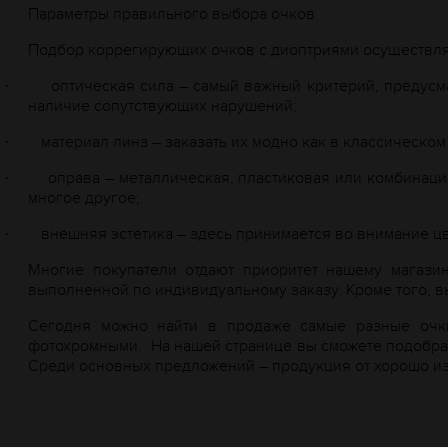
Параметры правильного выбора очков
Подбор коррегирующих очков с диоптриями осуществля
оптическая сила – самый важный критерий, предус
·
наличие сопутствующих нарушений;
материал линз – заказать их модно как в классическом
·
оправа – металлическая, пластиковая или комбинаци
·
многое другое;
внешняя эстетика – здесь принимается во внимание цв
·
Многие покупатели отдают приоритет нашему магази
выполненной по индивидуальному заказу. Кроме того, в
Сегодня можно найти в продаже самые разные очки
фотохромными.
На нашей странице вы сможете подобрат
Среди основных предложений – продукция от хорошо изве