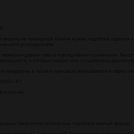
ID
говорить не приходится. Крайне нужны подобные изделия и 
лнечного ультрафиолета.
о зарекомендовали себя в повседневном применении. Выпо
реимуществ, о которых говорят все пользователи данного б
лия комфортны в носке и прекрасно вписываются в обрез че
005 + А 1;
в и прочее;
каждому покупателю оптимально подобрать нужный формат.