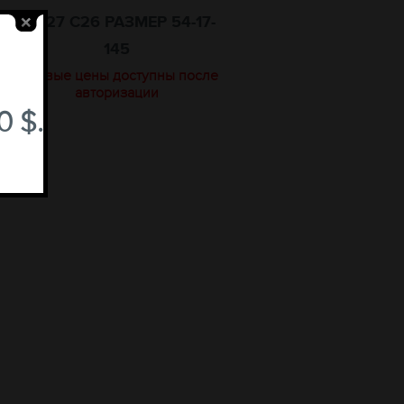
22727 C26 РАЗМЕР 54-17-
145
оптовые цены доступны после
авторизации
 $.