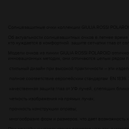
Солнцезащитные очки коллекции GIULIA ROSSI POLARO
Об актуальности солнцезащитных очков в летнее время 
кто нуждается в комфортной
защите сетчатки глаз от со
Модели очков из линии GIULIA ROSSI POLAROID отличн
инновационных методик, они отличаются целым рядом п
стильный дизайн при высокой практичности – эти изде
полное соответствие европейским стандартам EN 1836: 2
качественная защита глаз от УФ лучей, слепящих блико
четкость изображения на прямых лучах;
прочность конструкции оправы;
многообразие форм и размеров, что дает возможность 