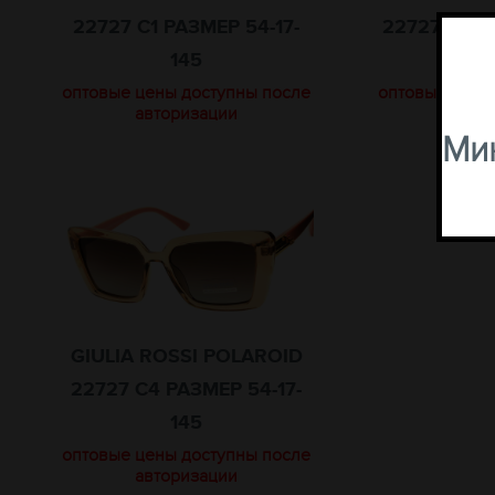
22727 C1 РАЗМЕР 54-17-
22727 C15 
145
оптовые цены доступны после
оптовые цены
авторизации
авто
Мин
GIULIA ROSSI POLAROID
22727 C4 РАЗМЕР 54-17-
145
оптовые цены доступны после
авторизации