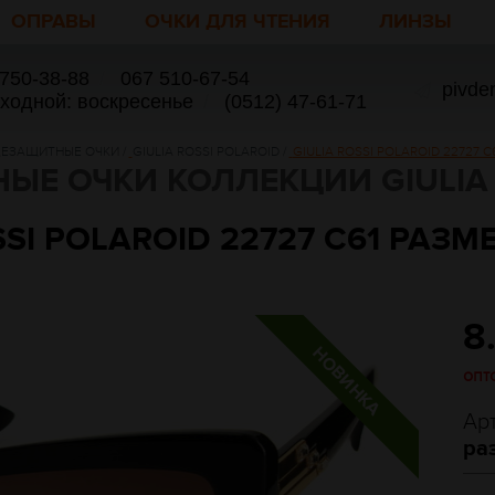
ОПРАВЫ
ОЧКИ ДЛЯ ЧТЕНИЯ
ЛИНЗЫ
 750-38-88
/
067 510-67-54
pivde
ыходной: воскресенье
/
(0512) 47-61-71
ЕЗАЩИТНЫЕ ОЧКИ
/
GIULIA ROSSI POLAROID
/
GIULIA ROSSI POLAROID 22727 C6
Е ОЧКИ КОЛЛЕКЦИИ GIULIA 
SSI POLAROID 22727 C61 РАЗМЕР
8
опт
Ар
ра