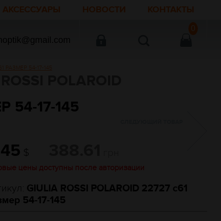
АКСЕССУАРЫ
НОВОСТИ
КОНТАКТЫ
0
noptik@gmail.com
1 РАЗМЕР 54-17-145
ROSSI POLAROID
 54-17-145
СЛЕДУЮЩИЙ ТОВАР
.45
388.61
$
грн
овые цены доступны после авторизации
тикул:
GIULIA ROSSI POLAROID 22727 c61
змер 54-17-145