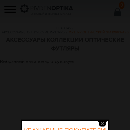
0
PIVDEN
OPTIKA
ОПТОВЫЙ ИНТЕРНЕТ МАГАЗИН
ГЛАВНАЯ
/
АКСЕССУАРЫ
/
ОПТИЧЕСКИЕ ФУТЛЯРЫ
/
ФУТЛЯР ОПТИЧЕСКИЙ GM 10663-A20
АКСЕССУАРЫ КОЛЛЕКЦИИ ОПТИЧЕСКИЕ
ФУТЛЯРЫ
Выбранный вами товар отсутствует.