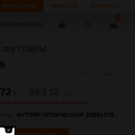
АКСЕССУАРЫ
НОВОСТИ
КОНТАКТЫ
0
noptik@gmail.com
K15
 ФУТЛЯРЫ
5
СЛЕДУЮЩИЙ ТОВАР
.72
263.12
$
грн
овые цены доступны после авторизации
тикул:
ФУТЛЯР ОПТИЧЕСКИЙ 20861-K15