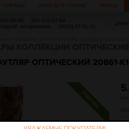
ОПРАВЫ
ОЧКИ ДЛЯ ЧТЕНИЯ
ЛИНЗЫ
 750-38-88
/
067 510-67-54
pivde
ыходной: воскресенье
/
(0512) 47-61-71
ЛАВНАЯ
/
АКСЕССУАРЫ
/
ОПТИЧЕСКИЕ ФУТЛЯРЫ
/
ФУТЛЯР ОПТИЧЕСКИЙ 20861-
АРЫ КОЛЛЕКЦИИ ОПТИЧЕСКИЕ
ФУТЛЯР ОПТИЧЕСКИЙ 20861-K1
5
опт
Ар
УВАЖАЕМЫЕ ПОКУПАТЕЛИ!