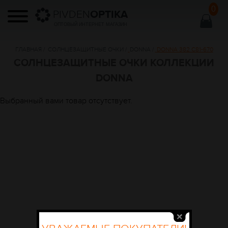
0
PIVDEN
OPTIKA
ОПТОВЫЙ ИНТЕРНЕТ МАГАЗИН
ГЛАВНАЯ
/
СОЛНЦЕЗАЩИТНЫЕ ОЧКИ
/
DONNA
/
DONNA 382 C81-670
СОЛНЦЕЗАЩИТНЫЕ ОЧКИ КОЛЛЕКЦИИ
DONNA
Выбранный вами товар отсутствует.