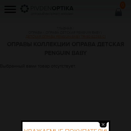
0
PIVDEN
OPTIKA
ОПТОВЫЙ ИНТЕРНЕТ МАГАЗИН
ГЛАВНАЯ
/
ОПРАВЫ
/
ОПРАВА ДЕТСКАЯ PENGUIN BABY
/
ДЕТСКАЯ ОПРАВА PENGUIN BABY TR-90 62293 C1
ОПРАВЫ КОЛЛЕКЦИИ ОПРАВА ДЕТСКАЯ
PENGUIN BABY
Выбранный вами товар отсутствует.