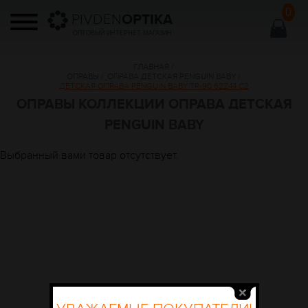
0
PIVDEN
OPTIKA
ОПТОВЫЙ ИНТЕРНЕТ МАГАЗИН
ГЛАВНАЯ
/
ОПРАВЫ
/
ОПРАВА ДЕТСКАЯ PENGUIN BABY
/
ДЕТСКАЯ ОПРАВА PENGUIN BABY TR-90 62244 C2
ОПРАВЫ КОЛЛЕКЦИИ ОПРАВА ДЕТСКАЯ
PENGUIN BABY
Выбранный вами товар отсутствует.