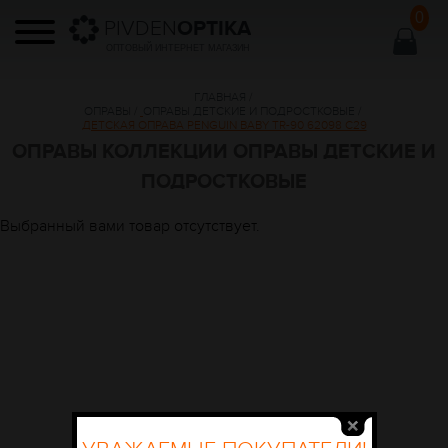
0
PIVDEN
OPTIKA
ОПТОВЫЙ ИНТЕРНЕТ МАГАЗИН
ГЛАВНАЯ
/
ОПРАВЫ
/
ОПРАВЫ ДЕТСКИЕ И ПОДРОСТКОВЫЕ
/
ДЕТСКАЯ ОПРАВА PENGUIN BABY TR-90 62098 C29
ОПРАВЫ КОЛЛЕКЦИИ ОПРАВЫ ДЕТСКИЕ И
ПОДРОСТКОВЫЕ
Выбранный вами товар отсутствует.