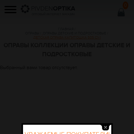
0
PIVDEN
OPTIKA
ОПТОВЫЙ ИНТЕРНЕТ МАГАЗИН
ГЛАВНАЯ
/
ОПРАВЫ
/
ОПРАВЫ ДЕТСКИЕ И ПОДРОСТКОВЫЕ
/
ДЕТСКАЯ ОПРАВА КАПИТОШКА 505 С1-1
ОПРАВЫ КОЛЛЕКЦИИ ОПРАВЫ ДЕТСКИЕ И
ПОДРОСТКОВЫЕ
Выбранный вами товар отсутствует.