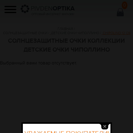
0
PIVDEN
OPTIKA
ОПТОВЫЙ ИНТЕРНЕТ МАГАЗИН
ГЛАВНАЯ
/
СОЛНЦЕЗАЩИТНЫЕ ОЧКИ
/
ДЕТСКИЕ ОЧКИ ЧИПОЛЛИНО
/
CHIPOLINO 12 C6
СОЛНЦЕЗАЩИТНЫЕ ОЧКИ КОЛЛЕКЦИИ
ДЕТСКИЕ ОЧКИ ЧИПОЛЛИНО
Выбранный вами товар отсутствует.