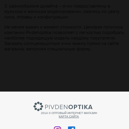
3.
разнообразие дизайна – очки предоставлены в
мужском и женском моделировании, разнясь по цвету
линз, оправы и конфигурации.
Не менее важен и момент стоимости. Ценовая политика
компании Рivdenoptika позволяет с легкостью подобрать
наиболее подходящую модель каждому покупателю.
Заказать солнцезащитные очки можно прямо на сайте
магазина, заполняя специальную форму.
2014 © ОПТОВЫЙ ИНТЕРНЕТ МАГАЗИН
КАРТА САЙТА