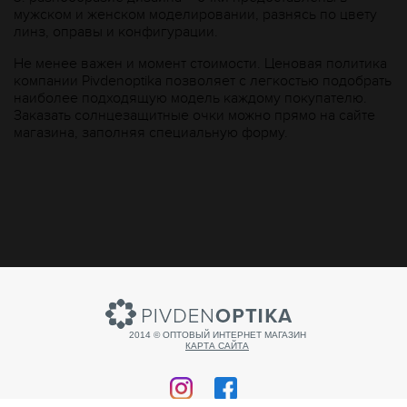
мужском и женском моделировании, разнясь по цвету
линз, оправы и конфигурации.
Не менее важен и момент стоимости. Ценовая политика
компании Рivdenoptika позволяет с легкостью подобрать
наиболее подходящую модель каждому покупателю.
Заказать солнцезащитные очки можно прямо на сайте
магазина, заполняя специальную форму.
2014 © ОПТОВЫЙ ИНТЕРНЕТ МАГАЗИН
КАРТА САЙТА