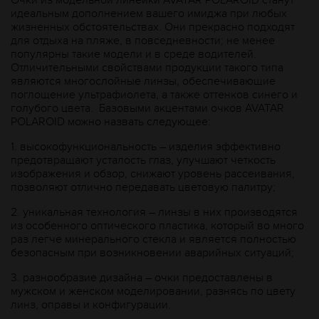
Очки из модельной линейки AVATAR POLAROID станут
идеальным дополнением вашего имиджа при любых
жизненных обстоятельствах. Они прекрасно подходят
для отдыха на пляже, в повседневности; не менее
популярны такие модели и в среде водителей.
Отличительными свойствами продукции такого типа
являются многослойные линзы, обеспечивающие
поглощение ультрафиолета, а также оттенков синего и
голубого цвета. Базовыми акцентами очков AVATAR
POLAROID можно назвать следующее:
1.
высокофункциональность – изделия эффективно
предотвращают усталость глаз, улучшают четкость
изображения и обзор, снижают уровень рассеивания,
позволяют отлично передавать цветовую палитру;
2.
уникальная технология – линзы в них производятся
из особенного оптического пластика, который во много
раз легче минерального стекла и является полностью
безопасным при возникновении аварийных ситуаций;
3.
разнообразие дизайна – очки предоставлены в
мужском и женском моделировании, разнясь по цвету
линз, оправы и конфигурации.