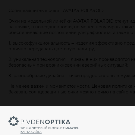
Солнцезащитные очки - AVATAR POLAROID
Очки из модельной линейки AVATAR POLAROID станут и
на пляже, в повседневности; не менее популярны такие
обеспечивающие поглощение ультрафиолета, а также от
1.
высокофункциональность – изделия эффективно предо
отлично передавать цветовую палитру;
2.
уникальная технология – линзы в них производятся и
безопасным при возникновении аварийных ситуаций;
3.
разнообразие дизайна – очки предоставлены в мужск
Не менее важен и момент стоимости. Ценовая политика 
Заказать солнцезащитные очки можно прямо на сайте м
2014 © ОПТОВЫЙ ИНТЕРНЕТ МАГАЗИН
КАРТА САЙТА