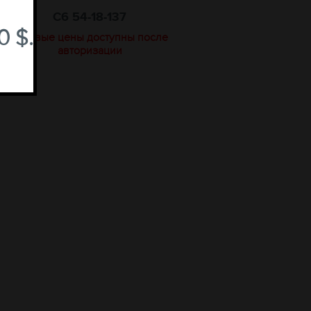
C6 54-18-137
 $.
оптовые цены доступны после
авторизации