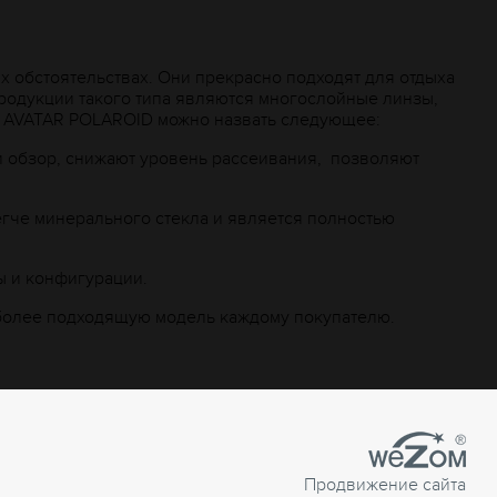
обстоятельствах. Они прекрасно подходят для отдыха
продукции такого типа являются многослойные линзы,
в AVATAR POLAROID можно назвать следующее:
и обзор, снижают уровень рассеивания, позволяют
егче минерального стекла и является полностью
ы и конфигурации.
аиболее подходящую модель каждому покупателю.
Продвижение сайта