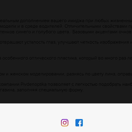
деальным дополнением вашего имиджа при любых жизненных 
 модели и в среде водителей. Отличительными свойствами 
тенков синего и голубого цвета. Базовыми акцентами очко
твращают усталость глаз, улучшают четкость изображения 
з особенного оптического пластика, который во много раз л
ом и женском моделировании, разнясь по цвету линз, оправ
компании Рivdenoptika позволяет с легкостью подобрать н
агазина, заполняя специальную форму.