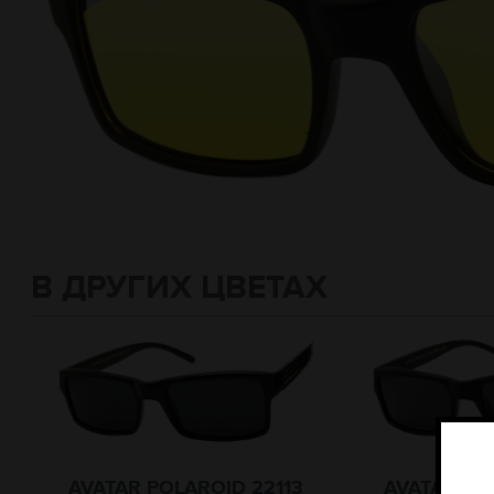
В ДРУГИХ ЦВЕТАХ
AVATAR POLAROID 22113
AVATAR PO