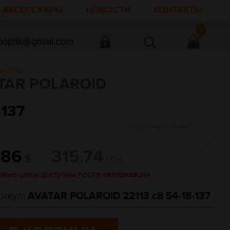
АКСЕССУАРЫ
НОВОСТИ
КОНТАКТЫ
0
noptik@gmail.com
4-18-137
AR POLAROID
137
СЛЕДУЮЩИЙ ТОВАР
.86
315.74
$
грн
овые цены доступны после авторизации
тикул:
AVATAR POLAROID 22113 c8 54-18-137