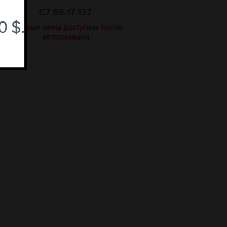
C7 59-17-137
 $.
оптовые цены доступны после
авторизации