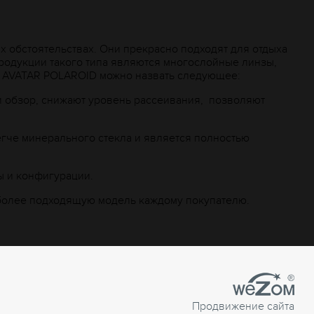
обстоятельствах. Они прекрасно подходят для отдыха
продукции такого типа являются многослойные линзы,
в AVATAR POLAROID можно назвать следующее:
и обзор, снижают уровень рассеивания, позволяют
егче минерального стекла и является полностью
ы и конфигурации.
аиболее подходящую модель каждому покупателю.
Продвижение сайта