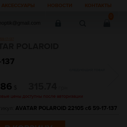
АКСЕССУАРЫ
НОВОСТИ
КОНТАКТЫ
0
noptik@gmail.com
59-17-137
AR POLAROID
-137
СЛЕДУЮЩИЙ ТОВАР
.86
315.74
$
грн
овые цены доступны после авторизации
тикул:
AVATAR POLAROID 22105 c6 59-17-137