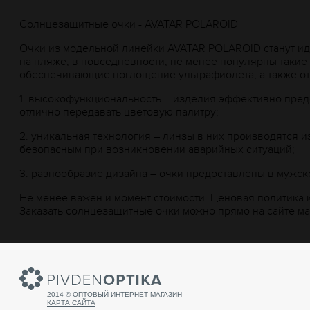
Солнцезащитные очки - AVATAR POLAROID
Очки из модельной линейки AVATAR POLAROID станут и
на пляже, в повседневности; не менее популярны такие
обеспечивающие поглощение ультрафиолета, а также от
1.
высокофункциональность – изделия эффективно предо
отлично передавать цветовую палитру;
2.
уникальная технология – линзы в них производятся и
безопасным при возникновении аварийных ситуаций;
3.
разнообразие дизайна – очки предоставлены в мужск
Не менее важен и момент стоимости. Ценовая политика 
Заказать солнцезащитные очки можно прямо на сайте м
2014 © ОПТОВЫЙ ИНТЕРНЕТ МАГАЗИН
КАРТА САЙТА