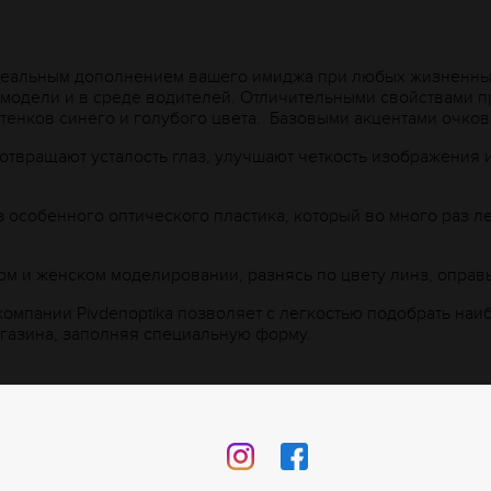
деальным дополнением вашего имиджа при любых жизненных 
 модели и в среде водителей. Отличительными свойствами 
тенков синего и голубого цвета. Базовыми акцентами очко
твращают усталость глаз, улучшают четкость изображения 
з особенного оптического пластика, который во много раз л
ом и женском моделировании, разнясь по цвету линз, оправ
компании Рivdenoptika позволяет с легкостью подобрать н
агазина, заполняя специальную форму.