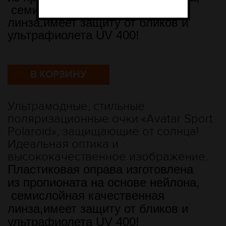
семислойная качественная
линза,имеет защиту от бликов и
ультрафиолета UV 400!
В КОРЗИНУ
Ультрамодные, стильные
поляризационные очки «Avatar
Sport
Polaroid
», защищающие от солнца!
Идеальная оптика и
высококачественное изображение
.
Пластиковая оправа изготовлена
из пропионата на основе нейлона,
семислойная качественная
линза,имеет защиту от бликов и
ультрафиолета UV 400!