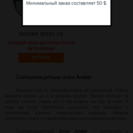
Минимальный заказ составляет 50 $.
AVATAR 19202 C5
оптовые цены доступны после
авторизации
КУПИТЬ
Солнцезащитные очки
A
vatar
Защита глаз от ультрафиолета актуальна не только
жарким летом, но и в зимнее время. Яркое солнце не
просто слепит глаза, но и негативно на них влияет. К
тому же, если постоянно щуриться, это приводит к
появлению ранних мимических морщин. Решить
проблему помогут качественные солнцезащитные очки.
Солнцезащитные
очки
A
vatar
– стильный и