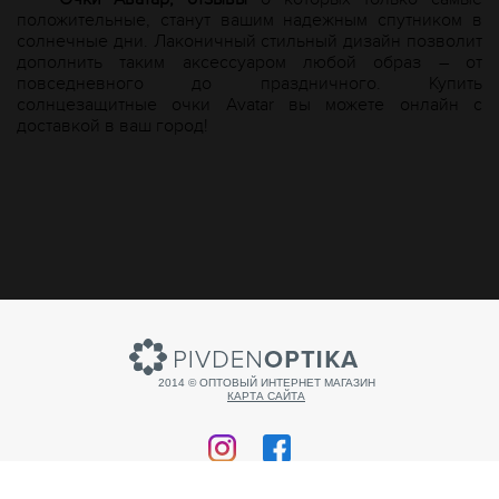
положительные, станут вашим надежным спутником в
солнечные дни. Лаконичный стильный дизайн позволит
дополнить таким аксессуаром любой образ – от
повседневного до праздничного. Купить
солнцезащитные очки
A
vatar вы можете онлайн с
доставкой в ваш город!
2014 © ОПТОВЫЙ ИНТЕРНЕТ МАГАЗИН
КАРТА САЙТА