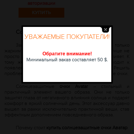
авторизации
КУПИТЬ
Солнцезащитные очки
A
vatar
УВАЖАЕМЫЕ ПОКУПАТЕЛИ!
Защита глаз от ультрафиолета актуальна не только
жарким летом, но и в зимнее время. Яркое солнце не
Обратите внимание
!
просто слепит глаза, но и негативно на них влияет. К
Минимальный заказ составляет 50 $.
тому же, если постоянно щуриться, это приводит к
появлению ранних мимических морщин. Решить
проблему помогут качественные солнцезащитные очки.
Солнцезащитные
очки
A
vatar
– стильный и
практичный элемент вашего образа. Они не только
защитят глаза от негативного влияния солнца и подарят
комфорт в яркий солнечный день. Этот аксессуар давно
вышел за рамки исключительно практичной вещи, став
эффектным дополнением повседневного образа.
Почему стоит
купить солнцезащитные очки Аватар
: