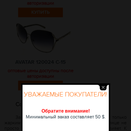
авторизации
КУПИТЬ
AVATAR 120024 С-15
оптовые цены доступны после
авторизации
КУПИТЬ
УВАЖАЕМЫЕ ПОКУПАТЕЛИ!
Солнцезащитные очки
A
vatar
Обратите внимание
!
Минимальный заказ составляет 50 $.
Защита глаз от ультрафиолета актуальна не только
жарким летом, но и в зимнее время. Яркое солнце не
просто слепит глаза, но и негативно на них влияет. К