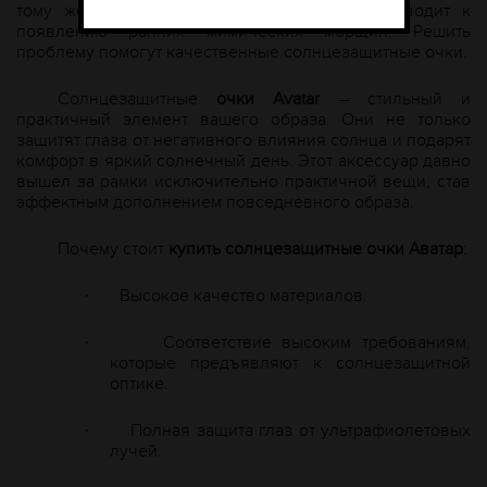
тому же, если постоянно щуриться, это приводит к
появлению ранних мимических морщин. Решить
проблему помогут качественные солнцезащитные очки.
Солнцезащитные
очки
A
vatar
– стильный и
практичный элемент вашего образа. Они не только
защитят глаза от негативного влияния солнца и подарят
комфорт в яркий солнечный день. Этот аксессуар давно
вышел за рамки исключительно практичной вещи, став
эффектным дополнением повседневного образа.
Почему стоит
купить солнцезащитные очки Аватар
:
Высокое качество материалов.
·
Соответствие высоким требованиям,
·
которые предъявляют к солнцезащитной
оптике.
Полная защита глаз от ультрафиолетовых
·
лучей.