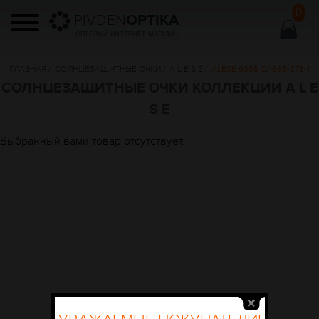
0
PIVDEN
OPTIKA
ОПТОВЫЙ ИНТЕРНЕТ МАГАЗИН
ГЛАВНАЯ
/
СОЛНЦЕЗАЩИТНЫЕ ОЧКИ
/
A L E S E
/
ALESE 9355 CA863-873-1
СОЛНЦЕЗАЩИТНЫЕ ОЧКИ КОЛЛЕКЦИИ A L E
S E
Выбранный вами товар отсутствует.