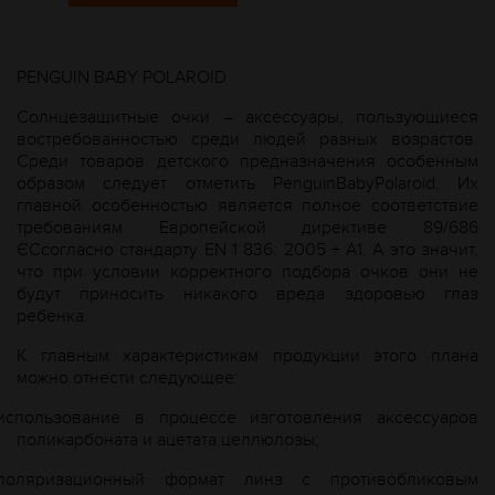
PENGUIN BABY POLAROID
Солнцезащитные очки – аксессуары, пользующиеся
востребованностью среди людей разных возрастов.
Среди товаров детского предназначения особенным
образом следует отметить PenguinBabyPolaroid. Их
главной особенностью является полное соответствие
требованиям Европейской директиве 89/686
ЄСсогласно стандарту EN 1 836: 2005 + А1. А это значит,
что при условии корректного подбора очков они не
будут приносить никакого вреда здоровью глаз
ребенка.
К главным характеристикам продукции этого плана
можно отнести следующее:
использование в процессе изготовления аксессуаров
поликарбоната и ацетата целлюлозы;
поляризационный формат линз с противобликовым