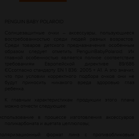
PENGUIN BABY POLAROID
Солнцезащитные очки – аксессуары, пользующиеся
востребованностью среди людей разных возрастов.
Среди товаров детского предназначения особенным
образом следует отметить PenguinBabyPolaroid. Их
главной особенностью является полное соответствие
требованиям Европейской директиве 89/686
ЄСсогласно стандарту EN 1 836: 2005 + А1. А это значит,
что при условии корректного подбора очков они не
будут приносить никакого вреда здоровью глаз
ребенка.
К главным характеристикам продукции этого плана
можно отнести следующее:
использование в процессе изготовления аксессуаров
поликарбоната и ацетата целлюлозы;
поляризационный формат линз с противобликовым