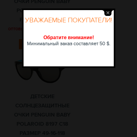
ОЧКИ PENGUIN BABY
POLAROID 8197 C16
УВАЖАЕМЫЕ ПОКУПАТЕЛИ!
РАЗМЕР 49-16-118
оптовые цены доступны после
авторизации
Обратите внимание
!
Минимальный заказ составляет 50 $.
КУПИТЬ
ДЕТСКИЕ
СОЛНЦЕЗАЩИТНЫЕ
ОЧКИ PENGUIN BABY
POLAROID 8197 C18
РАЗМЕР 49-16-118